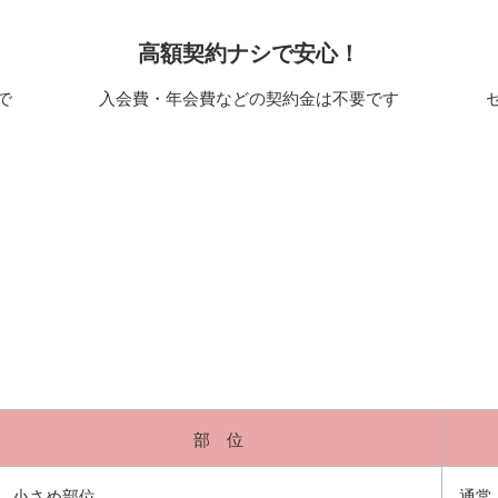
高額契約ナシで安心！
で
入会費・年会費などの契約金は不要です
部 位
小さめ部位
通常：