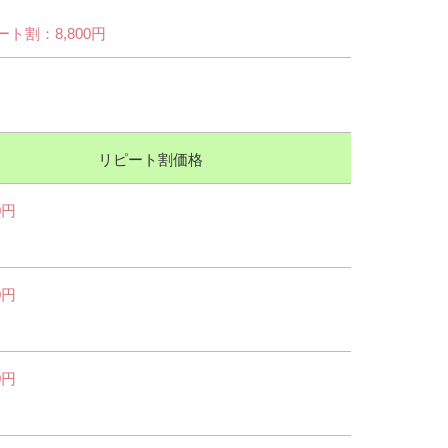
ート割：8,800円
リピート割価格
0円
0円
0円