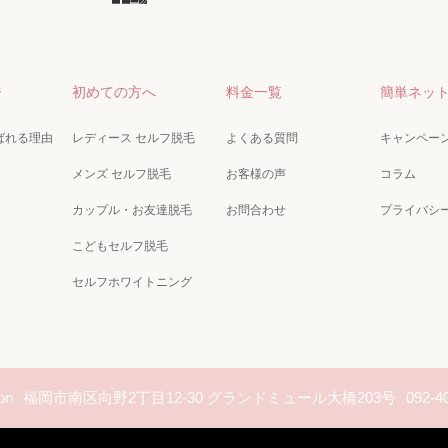
ジ
初めての方へ
料金一覧
簡単ネッ
が選ばれる理由
レディース セルフ脱毛
よくある質問
キャンペー
メンズ セルフ脱毛
お客様の声
コラム
カップル・お友達脱毛
お問合わせ
プライバシ
こどもセルフ脱毛
セルフホワイトニング
on
福岡市南区向野2丁目12-30 グランドミュール大橋203号
092-4