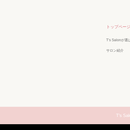
トップペー
T’s Salon
サロン紹介
T’s Sal